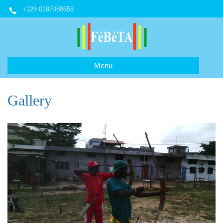
+229 0197488658
Menu
Gallery