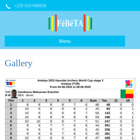
+229 0197488658
Menu
Gallery